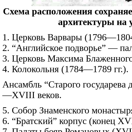
Схема расположения сохраня
архитектуры на 
1. Церковь Варвары (1796—1804 
2. “Английское подворье” — па
3. Церковь Максима Блаженного 
4. Колокольня (1784—1789 гг.).
Ансамбль “Старого государева
—XVIII веков.
5. Собор Знаменского монастыря
6. “Братский” корпус (конец XVI
7. Палаты бояр Романовых (XVI