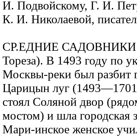
И. Подвойскому, Г. И. Пет
К. И. Николаевой, писате
СР.ЕДНИЕ САДОВНИКИ (
Тореза). В 1493 году по ук
Москвы-реки был разбит г
Царицын луг (1493—1701 г
стоял Соляной двор (ряд
мостом) и шла городская 
Мари-инское женское учи