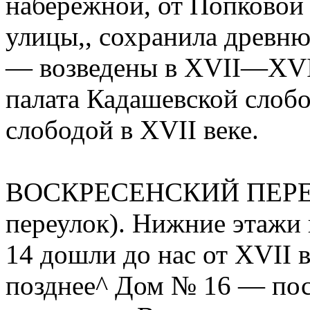
набережной, от Попковой
улицы,, сохранила древ
— возведены в XVII—XVI
палата Кадашевской слобо
слободой в XVII веке.
ВОСКРЕСЕНСКИЙ ПЕРЕУЛ
переулок). Нижние этажи 
14 дошли до нас от XVII 
пoзднee^ Дом № 16 — пост