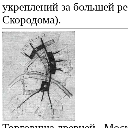
укреплений за большей ре
Скородома).
Торговища древней . Мос