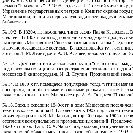
улицу. В находившейся здесь Дирекции Театральной конторы, у
романа “Пугачевцы”. В 1895 г. здесь Л. Н. Толстой читал в кр
Управление государственных театров и Комитет охраны государ
Малиновской, одной из первых руководителей академическими т
библиотека.
№ 10/2. В 1820-е гг. находилась типография Павла Кузнецова. В
счастье”. В 1867 г. жил под полицейским надзором прогрессив
находилось Московское Общество гимнастов с залом “Педагоги
и другие маскарадные костюмы. В находившейся тут гостинице 
артисты Л. М. Леонидов и А. И. Адашев, вокальный педагог Ум
№ 12/1. Дом известного московского купца “степенного гражд
под надзором полиции за распространение лондонских изданий 
московский книгопродавец И. Д. Ступин. Проживавший здесь в
№ 14. В 1880-х гг. помещался популярный тогда “Птичий маг
снегирями, но и обезьянами и золотыми рыбками. Потом был 
начале века жил артист Малого театра А. А. Остужев (Пожаров)
№ 16. Здесь в середине 1840-х гг. в доме Мещерских поселил
технического училища В. Г. Залесским в 1902 г. для своей те
инженер-строитель В. М. Чаплин, который создал в 1905 г. пе
отопления коммунальных и промышленных зданий. Предложенны
1920-х гг. в кв. 3 жил С. А. Чаплыгин, выдающийся ученый в 
начало новой области механики — газовой динамике. С 1903 г.