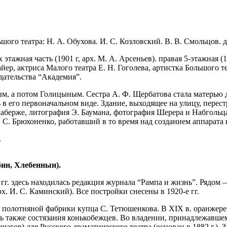
ого театра: Н. А. Обухова. И. С. Козловский. В. В. Смольцов. д
 этажная часть (1901 г, арх. М. А. Арсеньев). правая 5-этажная 
ер, актриса Малого театра Е. Н. Гоголева, артистка Большого те
дательства “Академия”.
м, а потом Голицыным. Сестра А. Ф. Щербатова стала матерью д
 его первоначальном виде. Здание, выходящее на улицу, перестрое
ерже, литография Э. Баумана, фотография Шерера и Набгольца,
. С. Брюхоненко, работавший в то время над созданием аппарата
.
ин, Хлебеннын).
 гг. здесь находилась редакция журнала “Рампа и жизнь”. Рядом 
рх. И. С. Каминский). Все постройки снесены в 1920-е гг.
на полотняной фабрики купца С. Тетюшенкова. В XIX в. оранжер
ись также состязания конькобежцев. Во владении, принадлежавше
ичагов) для Русского драматического театра (основан в 1882 г.). З