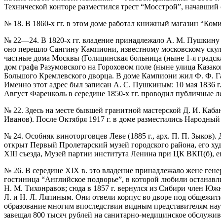
Технической конторе разместился трест “Мосстрой”, начавший 
№ 18. В 1860-х гг. в этом доме работал книжный магазин “Ко
№ 22—24. В 1820-х гг. владение принадлежало А. М. Пушкину 
оно перешло Сангину Кампиони, известному московскому ску
частные дома Москвы (Голицинская больница (ныне 1-я градск
дом графа Разумовского на Гороховом поле (ныне улица Казак
Большого Кремлевского дворца. В доме Кампиони жил Ф. Ф. Га
Именно этот адрес был записан А. С. Пушкиным: 10 мая 1836 г
Август Фаренколь в середине 1850-х гг. проводил публичные 
№ 22. Здесь на месте бывшей гранитной мастерской Д. И. Кабан
Иванов). После Октября 1917 г. в доме разместились Народный
№ 24. Особняк виноторговцев Леве (1885 г., арх. П. П. Зыков).
открыт Первый Пролетарский музей городского района, его худ
XIII съезда, Музей партии института Ленина при ЦК ВКП(б), 
№ 26. В середине XIX в. это владение принадлежало жене гене
гостиница “Английское подворье”, в которой любили останавли
Н. М. Тихонравов; сюда в 1857 г. вернулся из Сибири член Ю
Л. и Н. Л. Ляпиным. Они отвели корпус во дворе под общежит
образование многим впоследствии видным представителям наук
завещал 800 тысяч рублей на санитарно-медицинское обслужив