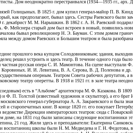
исты. Дом неоднократно перестраивался (1934—1935 гг., арх. Д.
зей Голицыных. В 1825 г. дом купил генерал-майор П. В. Киндяко
торый, как предполагают, бывал здесь. Сестры Раевского были з
 г. декабрист М. М. Нарышкин. В 1862 г. А. Н. Раевский подар
А. Ф. Мейснера старый дом был встроен в новый, появились нов
Качалова бывал революционер Н. Э. Бауман. С этим домом грани
ла между домом Раевских и Большим театром и была разобрана в 1
редине прошлого века купцом Солодовниковым; здания, выходив
лец решил устроить и здесь театр. В течение одного года было з
я частная русская опера С. И. Мамонтова. На сцене выступали Ф.
 Коровиных. И. И. Левитана, В. А. Серова, В. Д. Поленова и др
 государственным оперным. Театром Совета рабочих депутатов, 
овскому театру оперетты. В 1918 и 1921 гг. в зале театра неодн
 Мясоедовым) есть в “Альбоме” архитектора М. Ф. Казакова. В 18
и Ф. П. Толстой (известный художник и скульптор), а его брат И
 московского генерал-губернатора А. А. Закраевского и была зна
й и старопечатных книг. В конце 1820 гг. его покупает Петербу
я в ведомстве Дирекции императорских театров: сюда с Поварск
том доме, на 1831 год были записаны следующие воспитанники эт
Репина, 21 год. Жили здесь и преподаватели: Екатерина Санковс
ди воспитанниц школы были Н. М. Медведева и Г. Н. Федотова, в