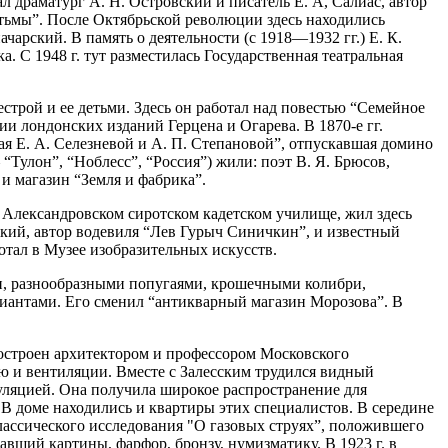
 драматург А. Н. Островский и писатель Е. А, Салиас, автор
ь тьмы”. После Октябрьской революции здесь находились
арский. В память о деятельности (с 1918—1932 гг.) Е. К.
 С 1948 г. тут разместилась Государственная театральная
сестрой и ее детьми. Здесь он работал над повестью “Семейное
и лондонских изданий Герцена и Огарева. В 1870-е гг.
я Е. А. Селезневой и А. П. Степановой”, отпускавшая домино
“Тулон”, “Ноблесс”, “Россия”) жили: поэт В. Я. Брюсов,
 и магазин “Земля и фабрика”.
 Александровском сиротском кадетском училище, жил здесь
ский, автор водевиля “Лев Гурыч Синичкин”, и известный
тал в Музее изобразительных искусств.
ми, разнообразными попугаями, крошечными колибри,
иантами. Его сменил “антикварный магазин Морозова”. В
построен архитектором и профессором Московского
ию и вентиляции. Вместе с Залесским трудился видный
куляцией. Она получила широкое распространение для
 доме находились и квартиры этих специалистов. В середине
классического исследования "О газовых струях”, положившего
авший картины, фарфор, бронзу, нумизматику. В 1923 г. в