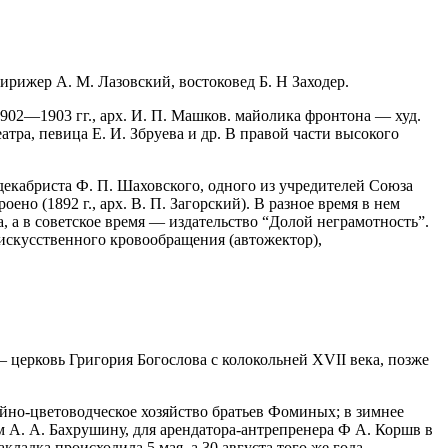
ирижер А. М. Лазовский, востоковед Б. Н Заходер.
(1902—1903 гг., арх. И. П. Машков. майолика фронтона — худ.
атра, певица Е. И. Збруева и др. В правой части высокого
екабриста Ф. П. Шаховского, одного из учредителей Союза
но (1892 г., арх. В. П. Загорский). В разное время в нем
 а в советское время — издательство “Долой неграмотность”.
 искусственного кровообращения (автожектор),
— церковь Григория Богослова с колокольней XVII века, позже
ейно-цветоводческое хозяйство братьев Фоминых; в зимнее
м А. А. Бахрушину, для арендатора-антрепренера Ф А. Коршв в
акладка происходила 5 мая, а 30 августа того же года