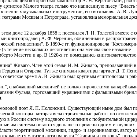
правляющим которой был композитор А. Н. Верстовский, работал
угу артистов Малого театра только что написанную пьесу “Власт
ственных музыкальных инструментов, его возглавлял А. В. Лунач
еатрами Москвы и Петрограда, установлена мемориальная доска.
 этом доме 12 декабря 1858 г. поселился Л. Н. Толстой вместе с 
ный книгопродавец А. Ф. Черенин, обвиненный в распространени
ческой гимнастики”. В 1890-е гг. функционировала “Костюмерна
(в течение нескольких десятилетий она меняла свое название — 
берто Мазетти и др. В 1920-х гг. помещались книгоиздательство
анина” Живаго. Член этой семьи И. М. Живаго, преподававший в
Герцена и Огарева. Тут же снимали квартиры: артист Д. Т. Лен
 советское время А. В. Живаго был крупным египтологом и рабо
азин”, снабжавший москвичей не только тирольскими канарейка
магазин Фульда, торговавший украшениями с фальшивыми брилл
.
ся молодой поэт Я. П. Полонский. Существующий ныне дом был 
хнической конторы. которая вела строительные работы по отоплен
рвую в России систему водяного отопления с побудительной цир
е им системы остаются до нашего времени одним из лучших. В
области теоретической механики, гидро- и аэродинамики, автор 
 открывается магазин антиквариата “Старина и роскошь”, продав