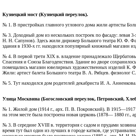
Кузнецкий мост (Кузнецкий переулок).
№ 1. В пристройках главного углового дома жили артисты Больш
№ 3. Доходный дом из нескольких построек по фасаду: левая 3-х
Н. Н. Сапунов). Здесь жили дирижер Большого театра Ю. Ф. Фай
здания в 1930-х гг. находился популярный книжный магазин из
№ 4. В первой трети XIX в. владение принадлежало Щербатовы
Спасения и Союза Благоденствия. Здание во дворе сохранилось в
помещались магазин ювелирных художественных изделий К. Фаб
Жили: артист балета Большого театра В. А. Рябцев. физиолог С
№ 5. Тут находился дом родителей декабриста И. А. Анненкова
Улица Москвина (Богословский переулок, Петровский, Хлеб
№ 1. Жилой дом (1914 г., арх. П. В. Покровский). В 1915—1917
на этом месте была построена новая церковь (1878— 1880 гг., а
№ 3. В середине XVIII в. территория с садом и прудами хозяи
время тут был один из лучших в городе катков, где устраивал
несколько месяцев было построено здание (1885 г., арх. М. Н. Ч