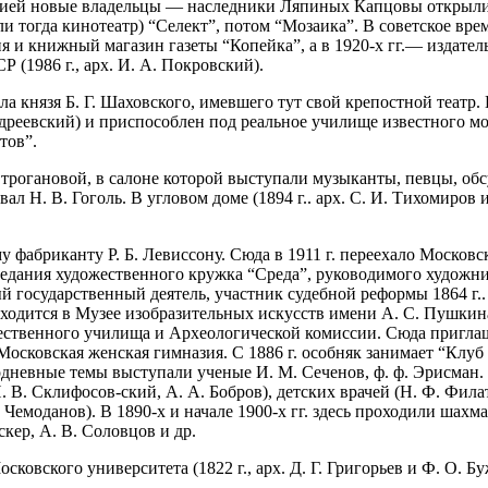
ией новые владельцы — наследники Ляпиных Капцовы открыли з
 тогда кинотеатр) “Селект”, потом “Мозаика”. В советское врем
 и книжный магазин газеты “Копейка”, а в 1920-х гг.— издател
(1986 г., арх. И. А. Покровский).
ла князя Б. Г. Шаховского, имевшего тут свой крепостной театр.
ндреевский) и приспособлен под реальное училище известного м
тов”.
Строгановой, в салоне которой выступали музыканты, певцы, об
ал Н. В. Гоголь. В угловом доме (1894 г.. арх. С. И. Тихомиров и
у фабриканту Р. Б. Левиссону. Сюда в 1911 г. переехало Московс
седания художественного кружка “Среда”, руководимого художн
тный государственный деятель, участник судебной реформы 1864 
аходится в Музее изобразительных искусств имени А. С. Пушкин
ожественного училища и Археологической комиссии. Сюда пригл
ая Московская женская гимназия. С 1886 г. особняк занимает “Клу
невные темы выступали ученые И. М. Сеченов, ф. ф. Эрисман. Г
В. Склифосов-ский, А. А. Бобров), детских врачей (Н. Ф. Филат
. Чемоданов). В 1890-х и начале 1900-х гг. здесь проходили ша
кер, А. В. Соловцов и др.
вского университета (1822 г., арх. Д. Г. Григорьев и Ф. О. Бу