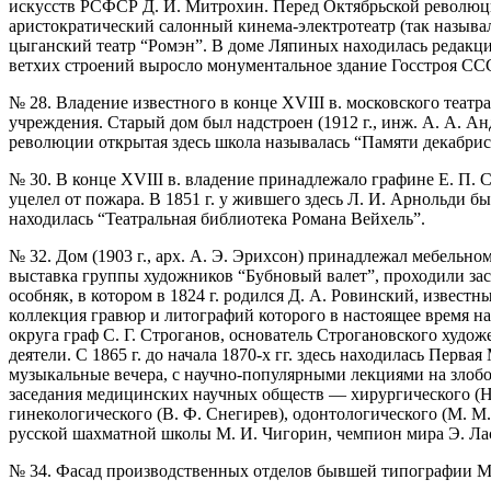
искусств РСФСР Д. И. Митрохин. Перед Октябрьской революц
аристократический салонный кинема-электротеатр (так называли
цыганский театр “Ромэн”. В доме Ляпиных находилась редакция
ветхих строений выросло монументальное здание Госстроя СССР 
№ 28. Владение известного в конце XVIII в. московского театра
учреждения. Старый дом был надстроен (1912 г., инж. А. А. А
революции открытая здесь школа называлась “Памяти декабрис
№ 30. В конце XVIII в. владение принадлежало графине Е. П. 
уцелел от пожара. В 1851 г. у жившего здесь Л. И. Арнольди быв
находилась “Театральная библиотека Романа Вейхель”.
№ 32. Дом (1903 г., арх. А. Э. Эрихсон) принадлежал мебельном
выставка группы художников “Бубновый валет”, проходили за
особняк, в котором в 1824 г. родился Д. А. Ровинский, извес
коллекция гравюр и литографий которого в настоящее время н
округа граф С. Г. Строганов, основатель Строгановского худ
деятели. С 1865 г. до начала 1870-х гг. здесь находилась Перв
музыкальные вечера, с научно-популярными лекциями на злобод
заседания медицинских научных обществ — хирургического (Н. 
гинекологического (В. Ф. Снегирев), одонтологического (М. М
русской шахматной школы М. И. Чигорин, чемпион мира Э. Лас
№ 34. Фасад производственных отделов бывшей типографии Моско