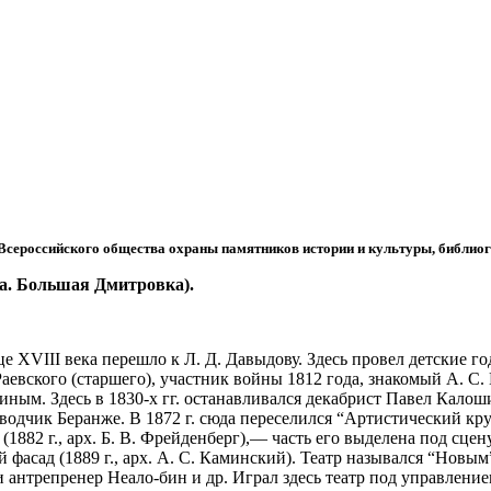
я Всероссийского общества охраны памятников истории и культуры, библи
а. Большая Дмитровка).
це XVIII века перешло к Л. Д. Давыдову. Здесь провел детские 
аевского (старшего), участник войны 1812 года, знакомый А. С.
ным. Здесь в 1830-х гг. останавливался декабрист Павел Калош
еводчик Беранже. В 1872 г. сюда переселился “Артистический кр
1882 г., арх. Б. В. Фрейденберг),— часть его выделена под сцен
фасад (1889 г., арх. А. С. Каминский). Театр назывался “Новым” 
антрепренер Неало-бин и др. Играл здесь театр под управлением