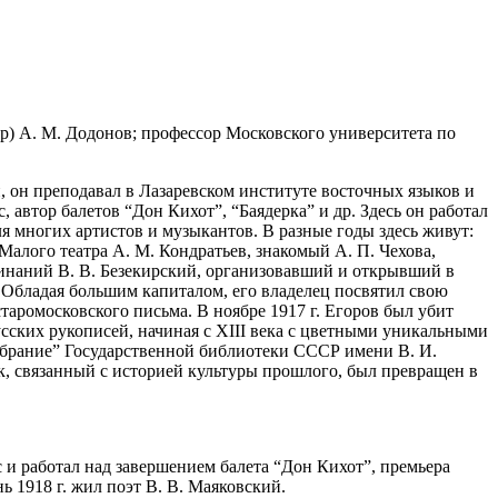
ор) А. М. Додонов; профессор Московского университета по
, он преподавал в Лазаревском институте восточных языков и
автор балетов “Дон Кихот”, “Баядерка” и др. Здесь он работал
для многих артистов и музыкантов. В разные годы здесь живут:
алого театра А. М. Кондратьев, знакомый А. П. Чехова,
оминаний В. В. Безекирский, организовавший и открывший в
Обладая большим капиталом, его владелец посвятил свою
таромосковского письма. В ноябре 1917 г. Егоров был убит
сских рукописей, начиная с XIII века с цветными уникальными
обрание” Государственной библиотеки СССР имени В. И.
к, связанный с историей культуры прошлого, был превращен в
и работал над завершением балета “Дон Кихот”, премьера
ь 1918 г. жил поэт В. В. Маяковский.