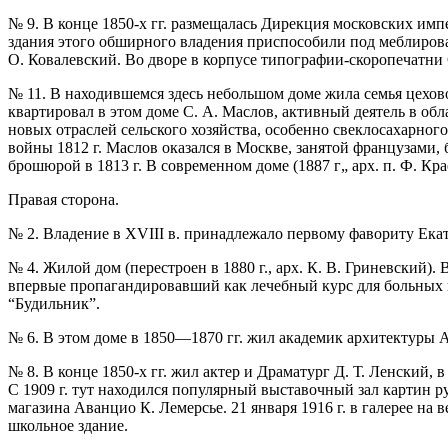
№ 9. В конце 1850-х гг. размещалась Дирекция московских импе
здания этого обширного владения приспособили под меблирова
О. Ковалевский. Во дворе в корпусе типографии-скоропечатни С
№ 11. В находившемся здесь небольшом доме жила семья цехов
квартировал в этом доме С. А. Маслов, активный деятель в обл
новых отраслей сельского хозяйства, особенно свеклосахарног
войны 1812 г. Маслов оказался в Москве, занятой французами,
брошюрой в 1813 г. В современном доме (1887 г„ арх. п. Ф. Кр
Правая сторона.
№ 2. Владение в XVIII в. принадлежало первому фавориту Екат
№ 4. Жилой дом (перестроен в 1880 г., арх. К. В. Гриневский).
впервые пропагандировавший как лечебный курс для больных н
“Будильник”.
№ 6. В этом доме в 1850—1870 гг. жил академик архитектуры 
№ 8. В конце 1850-х гг. жил актер и Драматург Д. Т. Ленский,
С 1909 г. тут находился популярный выставочный зал картин 
магазина Аванцио К. Лемерсье. 21 января 1916 г. в галерее на
школьное здание.