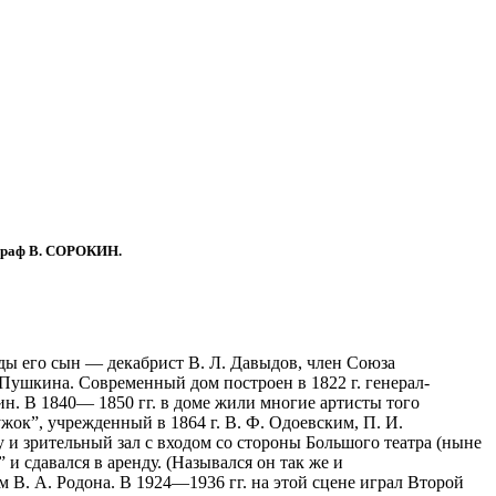
ограф В. СОРОКИН.
годы его сын — декабрист В. Л. Давыдов, член Союза
 Пушкина. Современный дом построен в 1822 г. генерал-
ин. В 1840— 1850 гг. в доме жили многие артисты того
ужок”, учрежденный в 1864 г. В. Ф. Одоевским, П. И.
у и зрительный зал с входом со стороны Большого театра (ныне
и сдавался в аренду. (Назывался он так же и
 В. А. Родона. В 1924—1936 гг. на этой сцене играл Второй