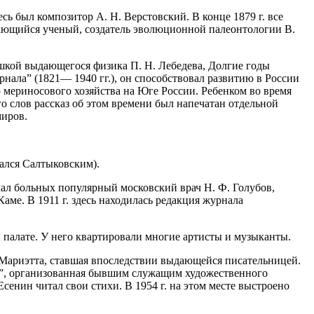
сь был композитор А. Н. Верстовский. В конце 1879 г. все
дающийся ученый, создатель эволюционной палеонтологии В.
ушкой выдающегося физика П. Н. Лебедева, Долгие годы
рнала” (1821— 1940 гг.), он способствовал развитию в России
ю мериносового хозяйства на Юге России. Ребенком во время
о слов рассказ об этом времени был напечатан отдельной
миров.
вался Салтыковским).
нимал больных популярный московский врач Н. Ф. Голубов,
ме. В 1911 г. здесь находилась редакция журнала
 палате. У него квартировали многие артисты и музыканты.
чь Мариэтта, ставшая впоследствии выдающейся писательницей.
ье”, организованная бывшим служащим художественного
Есенин читал свои стихи. В 1954 г. на этом месте выстроено