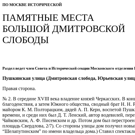
ПО МОСКВЕ ИСТОРИЧЕСКОЙ
ПАМЯТНЫЕ МЕСТА
БОЛЬШОЙ ДМИТРОВСКОЙ
СЛОБОДЫ
Раздел ведет член Совета и Исторической секции Московского отделени
Пушкинская улица (Дмитровская слобода, Юрьевская улиц
Правая сторона.
№ 2. В середине XVIII века владение князей Черкасских. В кон
благоденствия, а затем Южного общества, сводный брат Н. Н. Р
майором К. М. Полторацким, дядей А. П. Керн, воспетой Пушки
времени, и среди них был Д. Т. Ленский, автор водевилей, пер
Чайковским, А. Ф. Писемским и др. Потом дом был перестроен (
площадь Свердлова, 2/7). Со стороны улицы дом получил новый 
“Шелапутинским” по имени владельца дома.) Ставил спектакли 