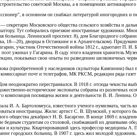
строительство советской Москвы, а в помещениях антикварного 
миссионер”, в основном он снабжал литературой иногородних и 
— секретарю Московского общества сельского хозяйства и дальн
льптору. Тут собирались приезжие иностранные художники. Мн
ая больница. Ленинский проспект. 8), дом Благородного собран
ова, 18—20), дворцы в Останкине и в Архангельском). Придуман
гарин, участник Отечественной войны 1812 г., адъютант П. И. 
. поэт ужинал у Гагарина. В саду этого владения хранитель Муз
лекции, показывал свои опыты по разведению шелковичных черв
ова (приобретенной у наследников скульптора Кампиони) был пос
 комиссариат почт и телеграфов, МК РКСМ, редакции ряда газет
 Дом неоднократно перестраивался. В 1918 г. отсюда чекисты выб
ожественно-исторические экспонаты собраны из различных особн
его композиция посвящена жизни и деятельности В. И. Ленина. 
рала И. А. Бартоломеуса, известного ученого нумизмата, часть 
ваться иностранцы. Жили: артист С. В. Шумский, у которого бы
жного общества декабрист Н. В. Басаргин. В конце 1869 г. вла
ие бедным студентам со столовой, снабжавшей их дешевыми обеда
и и культуры. Квартировавший здесь профессор медицины А. П.
ание городских больниц. В 1907 г. здесь жил молодой художни