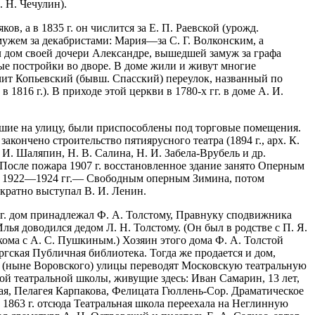
 Н. Чечулин).
в, а в 1835 г. он числится за Е. П. Раевской (урожд.
амужем за декабристами: Мария—за С. Г. Волконским, а
ил дом своей дочери Александре, вышедшей замуж за графа
ые постройки во дворе. В доме жили и живут многие
чит Копьевский (бывш. Спасский) переулок, названный по
816 г.). В приходе этой церкви в 1780-х гг. в доме А. И.
шие на улицу, были приспособлены под торговые помещения.
акончено строительство пятиярусного театра (1894 г., арх. К.
 И. Шаляпин, Н. В. Салина, Н. И. Забела-Врубель и др.
. После пожара 1907 г. восстановленное здание занято Оперным
а в 1922—1924 гг.— Свободным оперным Зимина, потом
ократно выступал В. И. Ленин.
09 г. дом принадлежал Ф. А. Толстому, Правнуку сподвижника
лья доводился дедом Л. Н. Толстому. (Он был в родстве с П. Я.
кома с А. С. Пушкиным.) Хозяин этого дома Ф. А. Толстой
ргская Публичная библиотека. Тогда же продается и дом,
ой (ныне Воровского) улицы переводят Московскую театральную
ой театральной школы, живущие здесь: Иван Самарин, 13 лет,
кая, Пелагея Карпакова, Фелицата Гюллень-Сор. Драматическое
 1863 г. отсюда Театральная школа переехала на Неглинную