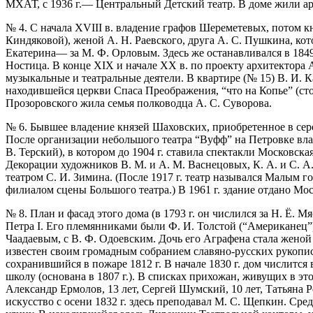
МХАТ, с 1936 г.— Центральный Детский театр. В доме жили арт
№ 4. С начала XVIII в. владение графов Шереметевых, потом кня
Киндяковой), женой А. Н. Раевского, друга А. С. Пушкина, ко
Екатерина— за М. Ф. Орловым. Здесь же останавливался в 1849
Ностица. В конце XIX и начале XX в. по проекту архитектора 
музыкальные и театральные деятели. В квартире (№ 15) В. И. 
находившейся церкви Спаса Преображения, “что на Копье” (стоя
Прозоровского жила семья полководца А. С. Суворова.
№ 6. Бывшее владение князей Шаховских, приобретенное в се
После организации небольшого театра “Вуфф” на Петровке владе
В. Терский), в котором до 1904 г. ставила спектакли Московска
Декорации художников В. М. и А. М. Васнецовых, К. А. и С. А.
театром С. И. Зимина. (После 1917 г. театр назывался Малым
филиалом сцены Большого театра.) В 1961 г. здание отдано Моск
№ 8. План и фасад этого дома (в 1793 г. он числился за Н. Ё.
Петра I. Его племянниками были Ф. И. Толстой (“Американец”) 
Чаадаевым, с В. Ф. Одоевским. Дочь его Аграфена стала женой
известен своим громадным собранием славяно-русских рукописе
сохранившийся в пожаре 1812 г. В начале 1830 г. дом числитс
школу (основана в 1807 г.). В списках прихожан, живущих в э
Александр Ермолов, 13 лет, Сергей Шумский, 10 лет, Татьяна 
искусство с осени 1832 г. здесь преподавал М. С. Щепкин. Сре