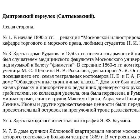
Дмитровский переулок (Салтыковсний).
Левая сторона.
№ 1. В начале 1890-х гг.— редакция “Московской иллюстрирова
кафедре торгового и морского права, любимец студентов Н. И. 
№ 3. Здесь в доме Рудакова в 1850-х гг. поселился армянский
был слушателем медицинского факультета Московского университ
над музыкой к балету “фиаметта”. В середине 1860-х гг. дом п
ученица М. С. Щепкина Н. В. Рыкалова, для которой А. Я. Ост
посещавшего его; семья театральных костюмеров Н. Е. и Г. А.
доме “Общедоступные скрипичные классы”. Дом этот был изве
жизнь розыску и приобретению редчайших древнерусских рукопи
грабителями, но коллекция уцелела, она была перевезена в Ру
миниатюрами, списки трудов Максима Грека, Авраамия Палицы
Ленина. Иконы и другие художественные ценности были переда
просветительный островок на прогулочной тропе развлекател
№ 5. Здесь находилась известная литография Э. Ф. Баумана.
№ 7. В доме купчихи Яблоновой квартировали многие московск
которого состоялась в Большом театре в 1869 г. В уст роенных