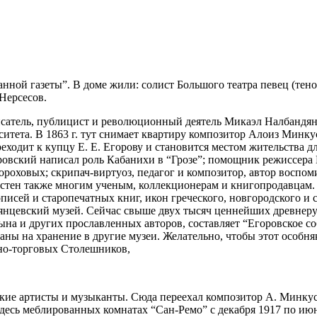
нной газеты”. В доме жили: солист Большого театра певец (тен
Нерсесов.
 писатель, публицист и революционный деятель Микаэл Налбандян
ета. В 1863 г. тут снимает квартиру композитор Алоиз Минкус, 
ереходит к купцу Е. Е. Егорову и становится местом жительства 
ровский написал роль Кабанихи в “Грозе”; помощник режиссера М
 Гороховых; скрипач-виртуоз, педагог и композитор, автор восп
стен также многим ученым, коллекционерам и книгопродавцам. 
сей и старопечатных книг, икон греческого, новгородского и с
мянцевский музей. Сейчас свыше двух тысяч ценнейших древнеру
на и других прославленных авторов, составляет “Егоровское с
ны на хранение в другие музеи. Желательно, чтобы этот особня
ьно-торговых Столешников,
ие артисты и музыканты. Сюда переехал композитор А. Минкус 
 здесь меблированных комнатах “Сан-Ремо” с декабря 1917 по июн