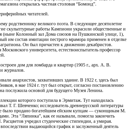
магазина открылась частная столовая “Бомонд”.
периферийных читателей.
ему родственнику великого поэта. В следующее десятилетие
огие скульптурные работы Кампиони украсили общественные и
ия (ныне Колонный зал Дома союзов на Пушкинской улице, 1),
ный им состав имитации пестрого мрамора применен в отделке
Багратиона. Он был причастен к движению декабристов.
ея Московского университета, естествоиспытатель профессор
ей.
троен дом для ломбарда и квартир (1905 г., арх. А. В.
 и журналов.
ивали анархистов, захвативших здание. В 1922 г, здесь был
яков, в мае 1924 г. тут был открыт, согласно постановлению
Она послужила основой для будущего Музея Ленина.
коллекции которого поступила в Эрмитаж. Тут находилась
вал Т. Г. Шевченко; исследователь древнерусской литературы
дение было продано богатейшим ейским купцам — суконщикам М.
ми. Эта “Ляпинка”, как ее называли, помогла закончить
 Расцветов учредил студенческие стипендии, а умирая.
к. впоследствии выдающийся график и заслуженный деятель