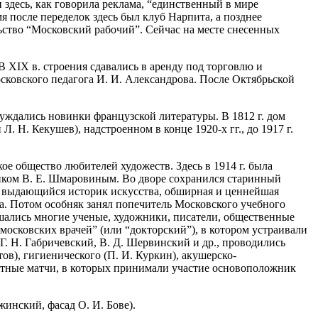
десь, как говорила реклама, “единственный в мире
я после переделок здесь был клуб Нарпита, а позднее
ьство “Московский рабочий”. Сейчас на месте снесенных
 В XIX в. строения сдавались в аренду под торговлю и
осковского педагога И. И. Александрова. После Октябрьской
суждались новинки французской литературы. В 1812 г. дом
 Л. Н. Кекушев), надстроенном в конце 1920-х гг., до 1917 г.
кое общество любителей художеств. Здесь в 1914 г. была
иком В. Е. Шмаровиным. Во дворе сохранился старинный
г.. выдающийся историк искусства, обширная и ценнейшая
а. Потом особняк занял попечитель Московского учебного
ашались многие ученые, художники, писатели, общественные
б московских врачей” (или “докторский”), в котором устраивали
. Н. Габричевский, В. Д. Шервинский и др., проводились
ов), гигиенического (П. И. Куркин), акушерско-
хматные матчи, в которых принимали участие основоположник
жинский, фасад О. И. Бове).