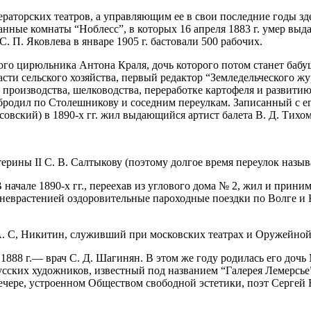
раторских театров, а управляющим ее в свои последние годы зде
нные комнаты “Ноблесс”, в которых 16 апреля 1883 г. умер вы
. П. Яковлева в январе 1905 г. бастовали 500 рабочих.
ого цирюльника Антона Краля, дочь которого потом станет баб
асти сельского хозяйства, первый редактор “Земледельческого жу
о производства, шелководства, переработке картофеля и развити
 бродил по Столешникову и соседним переулкам. Записанный с ег
асовский) в 1890-х гг. жил выдающийся артист балета В. Д. Тихо
ерины II С. В. Салтыкову (поэтому долгое время переулок назы
 В начале 1890-х гг., переехав из углового дома № 2, жил и при
еврастенией оздоровительные пароходные поездки по Волге и Ка
А. С, Никитин, служивший при московских театрах и Оружейной
 в 1888 г.— врач С. Д. Шагинян. В этом же году родилась его до
русских художников, известный под названием “Галерея Лемерс
 вечере, устроенном Обществом свободной эстетики, поэт Сергей 