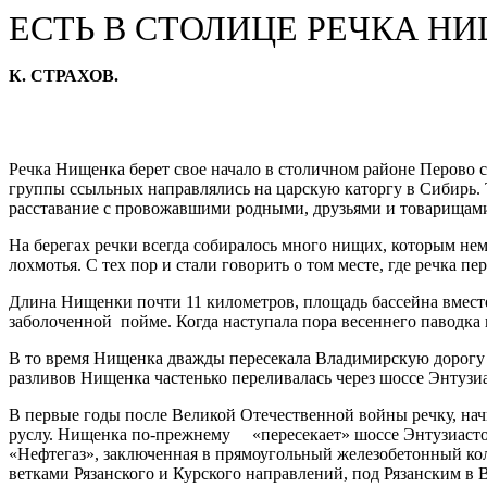
ЕСТЬ В СТОЛИЦЕ РЕЧКА Н
К. СТРАХОВ.
Речка Нищенка берет свое начало в столичном районе Перово
группы ссыльных направлялись на царскую каторгу в Сибирь. 
расставание с провожавшими родными, друзьями и товарищам
На берегах речки всегда собиралось много нищих, которым нем
лохмотья. С тех пор и стали говорить о том месте, где речка 
Длина Нищенки почти 11 километров, площадь бассейна вместе
заболоченной пойме. Когда наступала пора весеннего паводка 
В то время Нищенка дважды пересекала Владимирскую дорогу з
разливов Нищенка частенько переливалась через шоссе Энтузиа
В первые годы после Великой Отечественной войны речку, начи
руслу. Нищенка по-прежнему «пересекает» шоссе Энтузиастов,
«Нефтегаз», заключенная в прямоугольный железобетонный ко
ветками Рязанского и Курского направлений, под Рязанским в