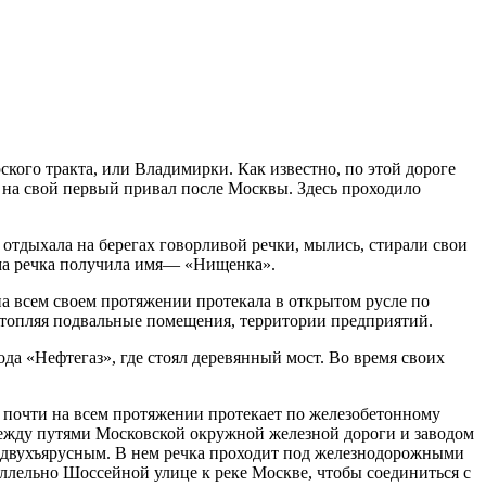
ого тракта, или Владимирки. Как известно, по этой дороге
 на свой первый привал после Москвы. Здесь проходило
отдыхала на берегах говорливой речки, мылись, стирали свои
сама речка получила имя— «Нищенка».
на всем своем протяжении протекала в открытом русле по
затопляя подвальные помещения, территории предприятий.
а «Нефтегаз», где стоял деревянный мост. Во время своих
на почти на всем протяжении протекает по железобетонному
между путями Московской окружной железной дороги и заводом
я двухъярусным. В нем речка проходит под железнодорожными
аллельно Шоссейной улице к реке Москве, чтобы соединиться с