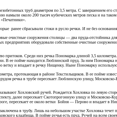
езобетонных труб диаметром по 3,5 метра. С завершением его ст
ию намыли около 200 тысяч кубических метров песка и на тако
 «Печатники».
е ранее сбрасывали стоки в русло речки. И не без основания
рвые очистные сооружения столицы — два пруда-отстойника для 
ых предприятиях оборудовали собственные очистные сооружения
во притоков. Среди них речка Пономарка длиной 3,5 километра.
рии. В ее пойме находится Люблинский пруд. За ним Пономарка 
ветку и впадает в речку Нищенку. Ныне Пономарку используют
метра, протекающая в районе Текстильщиков. В ее пойме извес
 прудом речка в трубе пересекает Люблинскую улицу, Московско
азывают Хохловский ручей. Рождается Хохловка по левую сторону
оспекту, далее пересекает Скотопрогонную улицу и Московско-Ку
оге, пересекает ее около ветки Бойня — Перово и впадает в Ни
ключена в трубу. Лишь на небольшом участке Хохловка течет п
вского кладбища. В пойме ручья есть пруд. Ручей на всем сво