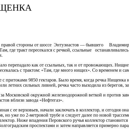
ИЩЕНКА
 с правой стороны от шоссе Энтузиастов — бывшего Владимирск
Там, где тракт пересекался с речкой, ссыльные останавливались
и.
ало перепадало как от ссыльных, так и от провожающих. Нищие 
пересекалась с трактом: «Там, где много нищих». Со временем и 
 с притоками 9850 гектаров. Было время, когда речка Нищенка 
или летних сильных ливней, речка часто выходила из берегов, 
а Московской окружной железнодорожной веткой и против завод
стов вблизи завода «Нефтегаз».
ная с ее верховьев, начали заключать в коллектор, и сегодня о
 но уже по 2-метровой трубе и следует далее по новой трассе
ллектор. Ниже впадения Перовского ручья коллектор становитс
 Волгоградским проспектами и затем направляется примерно пар