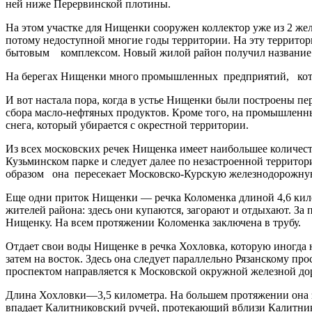
ней ниже Перервинской плотины.
На этом участке для Нищенки сооружен коллектор уже из 2 жел
потому недоступной многие годы территории. На эту территор
бытовым комплексом. Новый жилой район получил название
На берегах Нищенки много промышленных предприятий, которы
И вот настала пора, когда в устье Нищенки были построены пе
сбора масло-нефтяных продуктов. Кроме того, на промышленн
снега, который убирается с окрестной территории.
Из всех московских речек Нищенка имеет наибольшее количест
Кузьминском парке и следует далее по незастроенной террито
образом она пересекает Московско-Курскую железнодорожную 
Еще одни приток Нищенки — речка Коломенка длиной 4,6 кило
жителей района: здесь они купаются, загорают и отдыхают. За
Нищенку. На всем протяжении Коломенка заключена в трубу.
Отдает свои воды Нищенке в речка Хохловка, которую иногда н
затем на восток. Здесь она следует параллельно Рязанскому пр
проспектом направляется к Московской окружной железной дор
Длина Хохловки—3,5 километра. На большем протяжении она за
впадает Калитниковский ручей, протекающий вблизи Калитнико