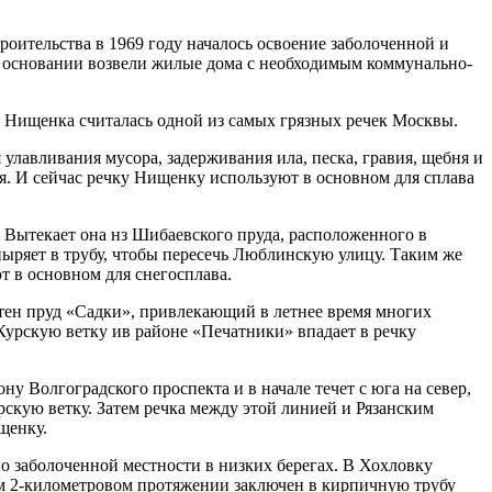
роительства в 1969 году началось освоение заболоченной и
м основании возвели жилые дома с необходимым коммунально-
 Нищенка считалась одной из самых грязных речек Москвы.
улавливания мусора, задерживания ила, песка, гравия, щебня и
. И сейчас речку Нищенку используют в основном для сплава
 Вытекает она нз Шибаевского пруда, расположенного в
ныряет в трубу, чтобы пересечь Люблинскую улицу. Таким же
 в основном для снегосплава.
тен пруд «Садки», привлекающий в летнее время многих
-Курскую ветку ив районе «Печатники» впадает в речку
 Волгоградского проспекта и в начале течет с юга на север,
рскую ветку. Затем речка между этой линией и Рязанским
щенку.
о заболоченной местности в низких берегах. В Хохловку
ем 2-километровом протяжении заключен в кирпичную трубу