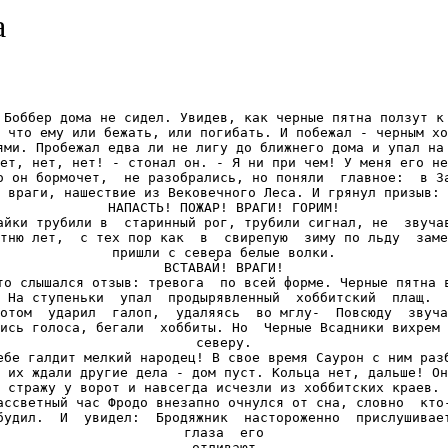
а
 Боббер дома не сидел. Увидев, как черные пятна ползут к 
 что ему или бежать, или погибать. И побежал - черным хо
ями. Пробежал едва ли не лигу до ближнего дома и упал на 
ет, нет, нет! - стонал он. - Я ни при чем! У меня его не
о он бормочет,  не разобрались, но поняли  главное:  в За
враги, нашествие из Вековечного Леса. И грянул призыв:

НАПАСТЬ! ПОЖАР! ВРАГИ! ГОРИМ!

айки трубили в  старинный рог, трубили сигнал, не  звучав
тню лет,  с тех пор как  в  свирепую  зиму по льду  заме
пришли с севера белые волки.

ВСТАВАЙ! ВРАГИ!

то слышался отзыв: тревога  по всей форме. Черные пятна в
 На ступеньки  упал  продырявленный  хоббитский  плащ.  
отом  ударил  галоп,  удаляясь  во мглу-  Повсюду  звуча
ись голоса, бегали  хоббиты. Но  Черные Всадники вихрем 
северу.

ебе галдит мелкий народец! В свое время Саурон с ним разб
 их ждали другие дела - дом пуст. Кольца нет, дальше! Он
стражу у ворот и навсегда исчезли из хоббитских краев.

ассветный час Фродо внезапно очнулся от сна, словно  кто-
будил.  И  увидел:  Бродяжник  настороженно  прислушивает
глаза  его

отливают
