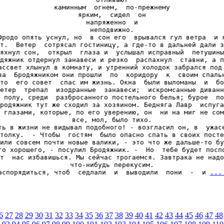
каминным  огнем,  по-прежнему

ярким,  сидел  он

напряженно  и

неподвижно.

Фродо опять уснул, но  в сон его  врывался гул ветра  и я
т.  Ветер  сотрясал гостиницу, а где-то в дальней дали з
яхнул сон,  открыл  глаза и  услышал исправный  петушины
дяжник отдернул занавеси и резко  распахнул  ставни, а п
ассвет хлынул в комнату, и утренний холодок забрался под 
за  Бродяжником они прошли  по  коридору  к  своим спальн
то  его совет  спас им жизнь. Окна  были выломаны  и  бо
етер  трепал  изодранные  занавеси;  искромсанные диванн
 полу, среди  разбросанного постельного белья; бурое  по
родяжник тут же сходил за хозяином. Бедняга Лавр  испуга
 глазами, которые, по его уверению, он  ни на миг не сом
все, мол, было тихо.

ть в жизни не видывал подобного! - возгласил он, в  ужасе
толку.  - Чтобы  гостям  было опасно спать в своих посте
или совсем почти новые валики, - это что же дальше-то бу
го хорошего, - посулил Бродяжник. -  Но  тебе будет поспо
т  нас избавишься. Мы сейчас трогаемся. Завтрака не надо
что-нибудь перекусим.

аспорядиться, чтоб  седлали  и  выводили  пони  -  и 
...
6
27
28
29
30
31
32
33
34
35
36
37
38
39
40
41
42
43
44
45
46
47
48