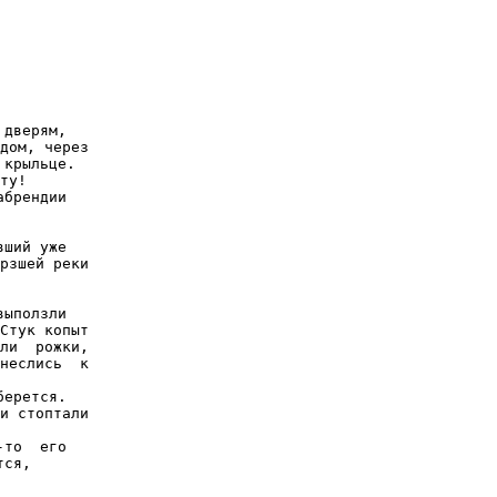
дверям,

дом, через

крыльце.

ту!

брендии

ший уже

рзшей реки

ыползли

Стук копыт

ли  рожки,

неслись  к

ерется.

и стоптали

то  его

ся,
