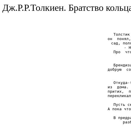
Дж.Р.Р.Толкиен. Братство кольц
Толстик
он  понял,
сад, пол
- Н
Про  чт
Брендиз
добрую  со
Откуда-
из  дома. 
притих,  п
перекликал
Пусть с
А пока что
В предр
раз