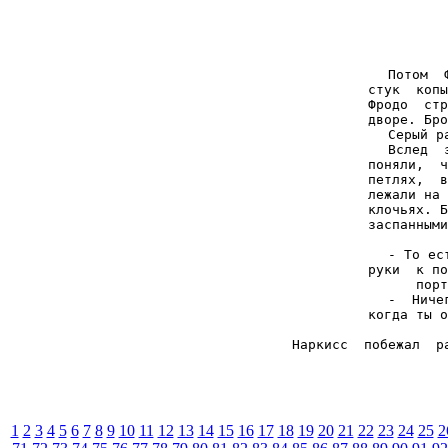
Потом  
стук  копы
Фродо  стр
дворе. Бро
Серый р
Вслед  
поняли,  ч
петлях,  в
лежали на 
клочьях. Б
заспанными
- То ес
руки  к по
порт
-  Ниче
когда ты о
Наркисс  побежал  р
1
2
3
4
5
6
7
8
9
10
11
12
13
14
15
16
17
18
19
20
21
22
23
24
25
2