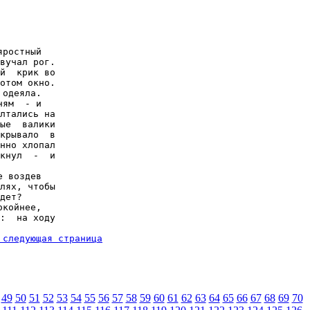
ростный

вучал рог.

й  крик во

отом окно.

одеяла.

ям  - и

лтались на

ые  валики

крывало  в

нно хлопал

кнул  -  и

 воздев

лях, чтобы

дет?

койнее,

:  на ходу

 следующая страница
49
50
51
52
53
54
55
56
57
58
59
60
61
62
63
64
65
66
67
68
69
70