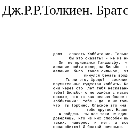
Дж.Р.Р.Толкиен. Брат
доля - спасать Хоббитанию. Только
бы это сказать? - не из ни
Он  не признался Гэндальфу,  ч
желание пойти вслед за Бильбо - п
Желание  было  такое сильное,  чт
кинулся бежать врод
-  Ты ли это, Фродо? - восклик
изумительные существа хоббиты. Ка
они через сто  лет тебя несказанн
тебя! Бильбо-то не ошибся с насле
похоже, что ты как нельзя более п
Хоббитании:  тебе - да  и не толь
что  ты Торбинс. Опасное это имя 
тебе другое. Назов
А пойдешь  ты все-таки не один
доверяешь, кто из них способен вы
таких,  наверно,  и  нет,  а  все
понадобится! И болтай поменьше,  