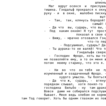
шпионы
Маг  вдруг осекся  и  прислуша
тишина. Гэндальф прокрался к окну
руку - и  в окне,  жалобно пискну
выт
-  Так,  так, клянусь бородой!
самый! 
- Да что  вы, сударь, что вы, 
-  Под  каким окном! Я тут  прост
показал в свое о
- Вижу, - мрачно отозвался Гэн
что-то пер
- Подсушивал, сударь? Да
- Ты дурака-то не валяй! Что т
Гэндальфа сверк
-  Господин  Фродо, хоть вы-то
не позволяйте ему, а то он меня в
потом  моему старику, что это я. 
-  Ни  во  что  он тебя  не  п
изумленный и озадаченный Фродо. -
худого умысла. Ты бояться
- Да  что ж,  сударь, -  втяну
порядком слышал,  хотя понял-то  
господина  Бильбо - ну  там драко
Вовсе  даже не собирался подслуши
бывает. Меня ведь хлебом не корми
там Тод говорит. Хоть бы одним глазком их по