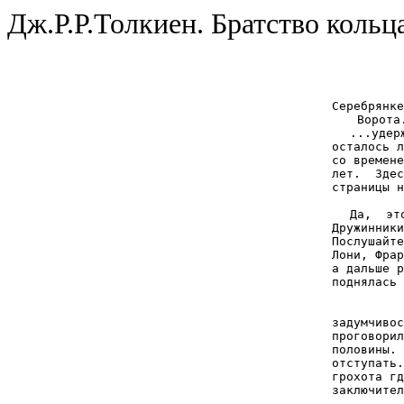
Дж.Р.Р.Толкиен. Братство кольц
Серебрянке
Ворота
...удер
осталось л
со времене
лет.  Здес
страницы н
Да,  эт
Дружинники
Послушайте
Лони, Фрар
а дальше р
поднялась 
задумчивос
проговорил
половины. 
отступать.
грохота гд
заключител