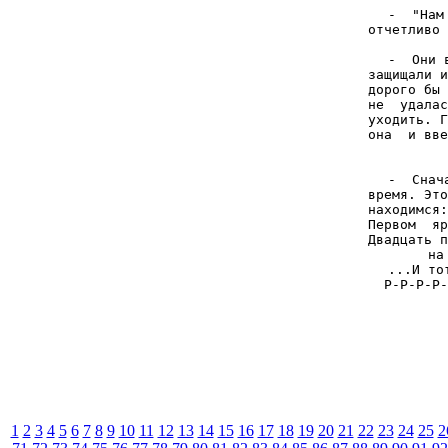
-  "Нам
отчетливо 
-  Они 
защищали и
дорого бы 
не  удалас
уходить. Г
она  и вве
-  Снач
время. Это
находимся:
Первом  яр
Двадцать п
на
...И то
Р-Р-Р-Р-
1
2
3
4
5
6
7
8
9
10
11
12
13
14
15
16
17
18
19
20
21
22
23
24
25
2