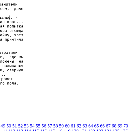
анители

сем,  даже

альф, -

ал враг...

ая попытка

ора отсюда

айну, хотя

я приютила

тратили

ю,  где мы

ложены  на

 назывался

и, свернув

..

рохот -

го пола.

49
50
51
52
53
54
55
56
57
58
59
60
61
62
63
64
65
66
67
68
69
70