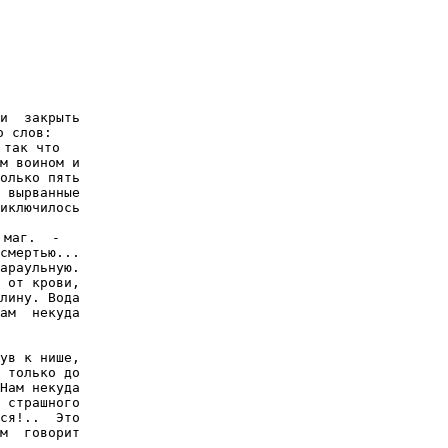
и  закрыть

 слов:

так что

м воином и

олько пять

 вырванные

иключилось

маг.  -

смертью...

араульную.

 от крови,

лину. Вода

ам  некуда

ув к нише,

 только до

Нам некуда

 страшного

ся!..  Это

м  говорит
