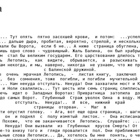
а
... Тут опять  пятно засохшей крови,  и потом:  ...успел
... дальше дыра, пробитая, вероятно, стрелой, и несколько
жали бы Ворота,  если б не... А ниже  страница обуглена, 
ишь одно слово - чудовищный. Жаль Балина,  он был храбры
м  стал бы великим государем. Его царствование длилось т
ь  Летопись,  как  видите,  обрывается,  а  разыскивать 
ам некогда, и мы, наверно, никогда  не узнаем, что же пр
с Балинской дружиной.

о  очень  мрачная Летопись,  -  листая книгу,  заключил  
,  без  сомнения, тоже  погибли, и погибли  мучительной 
... Нам некуда отступать. Некуда! Они захватили мост и К
 и Ноли свалились... Тут шесть или семь страниц слиплись
ечь  идет о  Западных Воротах: Привратница  затопила  до
до самых Ворот.  Глубинный  Страж уволок Оина  в воду. Н
отступать.  Некуда!..  И  все,  нижний  край

страницы  оторван.  -  Маг  в

ти опустил голову.  - Ага, вот еще одна страница, - шагн
  он  и поднял  с  полу измятый  листок. -  Она исписана
 Похоже,  что ею заканчивается  Летопись.  Слушайте: ...
  Некуда! Они вызвали  из  Глубинных  ярусов Смерть! От 
е-то внизу того и  гляди провалится  пол. Они приближают
ьные слова Летописи... Да, хотелось бы мне  понять, о че
последний летописец. - Маг снова задумался и умолк.
