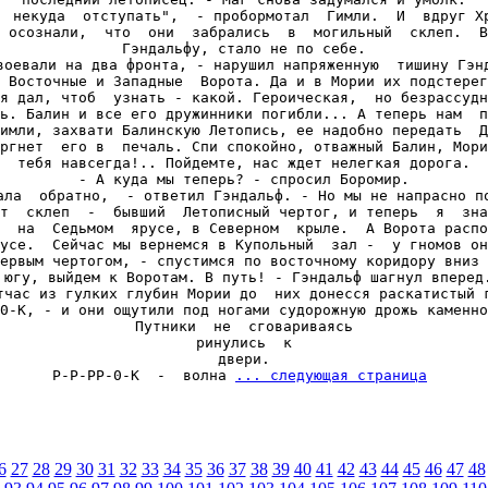
  некуда  отступать",  - пробормотал  Гимли.  И  вдруг Хр
 осознали,  что  они  забрались  в  могильный  склеп.  В
Гэндальфу, стало не по себе.

воевали на два фронта, - нарушил напряженную  тишину Гэнд
 Восточные и Западные  Ворота. Да и в Мории их подстерег
я дал, чтоб  узнать - какой. Героическая,  но безрассудн
ь. Балин и все его дружинники погибли... А теперь нам  п
имли, захвати Балинскую Летопись, ее надобно передать  Д
ргнет  его в  печаль. Спи спокойно, отважный Балин, Мори
тебя навсегда!.. Пойдемте, нас ждет нелегкая дорога.

- А куда мы теперь? - спросил Боромир.

ала  обратно,  - ответил Гэндальф. - Но мы не напрасно по
т  склеп  -  бывший  Летописный чертог, и теперь  я  зна
  на  Седьмом  ярусе, в Северном  крыле.  А Ворота распо
усе.  Сейчас мы вернемся в Купольный  зал -  у гномов он
ервым чертогом, - спустимся по восточному коридору вниз 
 югу, выйдем к Воротам. В путь! - Гэндальф шагнул вперед.
тчас из гулких глубин Мории до  них донесся раскатистый г
0-К, - и они ощутили под ногами судорожную дрожь каменно
Путники  не  сговариваясь

ринулись  к

двери.

Р-Р-РР-0-К  -  волна 
... следующая страница
6
27
28
29
30
31
32
33
34
35
36
37
38
39
40
41
42
43
44
45
46
47
48