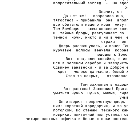
вопросительный взгляд. -  Он здес
х
- Значит, он - 
- Да нет же! - возразила она, 
тягостно! - прибавила  она  вполг
все обитатели нашего края  живут 
Том Бомбадил - всем хозяевам хозя
и  тайные броды, разгуливает по  
темной  ночи, никто и ни в чем  е
страха - он 
Дверь распахнулась, и вошел То
курчавые  волосы  венчала  корона
подошел к Золо
-  Вот  она, моя хозяйка, в из
Вся в зеленом серебре и звездисты
Сдвинем занавески - и за доброю е
ждет - молоко да масло, белый х
-  Стол-то накрыт, - отозвалас
Том захлопал в ладоши
- Вот растяпа! Заспешил! Пригл
умыться нужно. Ну-ка, милые, сюда
умы
Он отворил  неприметную дверь 
ним: короткий коридорчик, и за уг
потолком. По стенам  тесаного кам
коврики, плиточный пол устилал св
четыре плотных тюфячка и белые стопки постел