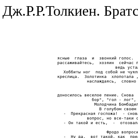
Дж.Р.Р.Толкиен. Брат
ясные  глаза  и  звонкий голос.  
рассаживайтесь,  хозяин  сейчас п
ведь уста
Хоббиты ног  под собой не чуял
креслица.  Золотинка  хлопотала ,
наслаждаясь,  словно 
доносилось веселое пение. Снова  
бор", "гол - лог", 
Молодчина Бомбадил
В голубом своем 
-  Прекрасная госпожа!  - снов
вопрос, но все-таки с
- Он такой и есть,  -  отозвал
Фродо вопроси
-  Ну да,  вот такой, как  пре