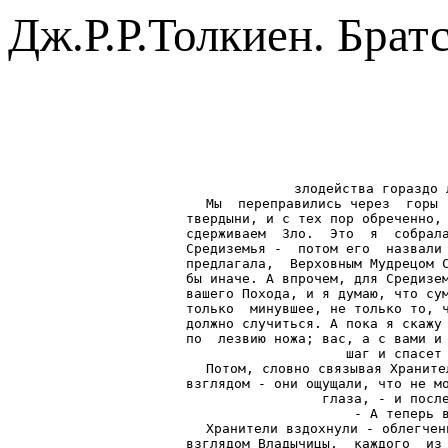
Дж.Р.Р.Толкиен. Брат
злодейства гораздо 
Мы  переправились через  горы 
твердыни, и с тех пор обреченно, 
сдерживаем  Зло.  Это  я  собрала
Средиземья -  потом его  назвали 
предлагала,  Верховным Мудрецом С
бы иначе. А впрочем, для Средизем
вашего Похода, и я думаю, что сум
только  минувшее, не только то, ч
должно случиться. А пока я скажу 
по  лезвию ножа; вас, а с вами и 
шаг и спасет 
Потом, словно связывая Храните
взглядом - они ощущали, что не мо
глаза, - и после
- А теперь в
Хранители вздохнули - облегчен
взглядом Владычицы,  каждого  из 