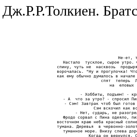
Дж.Р.Р.Толкиен. Брат
Не-ет, т
Настало  тусклое, сырое утро. 
спину, чуть не  насквозь  продыря
ворочалась. "Ну и прогулочка! Что
как ему обычно думалось в начале 
спят  теперь  Л
на  еловых 
- Хоббиты, подъем! - кр
- А  что за утро? - спросил Пи
- Сэм! Завтрак чтоб был готов 
Сэм вскочил как вс
- Нет, сударь, не разогре
Фродо сорвал с Пина одеяло, пи
восточном краю неба красный солне
тумана. Деревья  в червонно-золот
туманное море. Внизу слева дор
Когда он вернулся, С