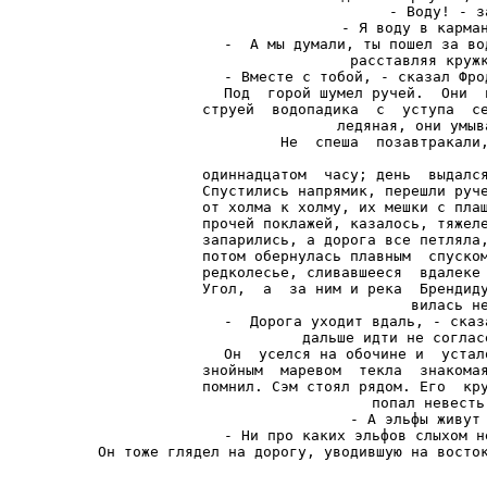
- Воду! - з
- Я воду в карман
-  А мы думали, ты пошел за во
расставляя кружк
- Вместе с тобой, - сказал Фро
Под  горой шумел ручей.  Они  
струей  водопадика  с  уступа  се
ледяная, они умыв
Не  спеша  позавтракали,
одиннадцатом  часу; день  выдался
Спустились напрямик, перешли руче
от холма к холму, их мешки с плащ
прочей поклажей, казалось, тяжеле
запарились, а дорога все петляла,
потом обернулась плавным  спуском
редколесье, сливавшееся  вдалеке 
Угол,  а  за ним и река  Брендиду
вилась не
-  Дорога уходит вдаль, - сказ
дальше идти не соглас
Он  уселся на обочине и  устал
знойным  маревом  текла  знакомая
помнил. Сэм стоял рядом. Его  кру
попал невесть
- А эльфы живут 
- Ни про каких эльфов слыхом н
Он тоже глядел на дорогу, уводившую на восто