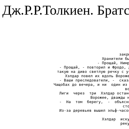
Дж.Р.Р.Толкиен. Брат
закр
Хранители бы
- Прощай, Нимр
- Прощай, - повторил и Фродо, 
такую на диво светлую речку с у
Хэлдар повел их вдоль Вороже
- Ваши преследователи, -  сказ
Чащобах до вечера, и ни  один из 
в
Лиги  через  три  Хэлдар остан
Ворожее, дважды н
-  На  том  берегу,  -  объясн
ст
Из-за деревьев вышел эльф-часо
Хэлдар  иску
рек