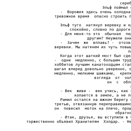
сере
Эльф поймал 
-  Ворожея здесь очень холодна
тревожное время  опасно строить п
Эльф туго  натянул веревку и к
спокойно, словно по дороге
- Для меня-то это  обычная  пе
другим? Неужели они
-  Зачем  же  вплавь? -  отозв
веревки. Мы натянем их чуть повыш
п
Когда этот шаткий мост был сде
-  одни  медленно, с большим труд
хоббитов лучшим канатоходцем стал
шагал вперед довольно уверенно, о
медленно, мелкими шажками,  крепк
взгляда  от  зол
он  с  обл
- Век  живи -  век учись, как 
копается в земле, а не п
Рамил остался на южном берегу 
третью, отвязанную переправившимс
он  повесил  моток на плечо, прощ
обратно
- Итак, друзья, вы вступили в 
торжественно объявил Хранителям  Хэлдар. - Н