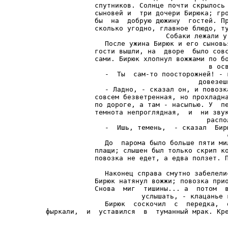
спутников. Солнце почти скрылось 
сыновей и  три дочери Бирюка; гро
бы  на  добрую дюжину  гостей. Пр
сколько угодно, главное блюдо, ту
Собаки лежали у
После ужина Бирюк и его сыновь
гости вышли, на  дворе  было совс
сами. Бирюк хлопнул вожжами по бо
в ос
-  Ты  сам-то поосторожней! - 
довезеш
- Ладно, - сказал он, и повозк
совсем безветренная, но прохладна
по дороге, а там - насыпью. У  пе
темнота непроглядная,  и  ни звук
распо
-  Ишь, темень,  - сказал  Бир
До  парома было больше пяти ми
плащи; слышен был только скрип ко
повозка не едет, а едва ползет. П
Наконец справа смутно забелели
Бирюк натянул вожжи; повозка прио
Снова  миг  тишины... а  потом  в
услышать, - клацанье 
Бирюк  соскочил  с  передка,  
фыркали,  и  уставился  в  туманный мрак. Кр