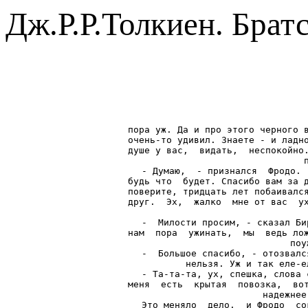
Дж.Р.Р.Толкиен. Брат
пора уж. Да и про этого черного в
очень-то удивил. Знаете - и ладно
душе у вас,  видать,  неспокойно.
- Думаю,  - признался  Фродо. 
будь что  будет. Спасибо вам за д
поверите, тридцать лет побаивался
друг.  Эх,  жалко  мне от вас  ух
-  Милости просим, - сказал Би
нам  пора  ужинать,  мы  ведь лож
поу
-  Большое спасибо, - отозвалс
нельзя. Уж и так еле-е
- Та-та-та, ух, спешка, слова 
меня  есть  крытая  повозка,  вот
надежнее
Это меняло  дело,  и Фродо  со