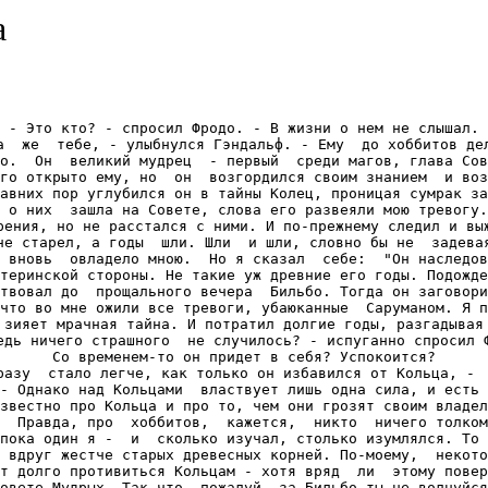
а
- Это кто? - спросил Фродо. - В жизни о нем не слышал.

а  же  тебе, - улыбнулся Гэндальф. - Ему  до хоббитов дел
о.  Он  великий мудрец  - первый  среди магов, глава Сов
го открыто ему, но  он  возгордился своим знанием  и воз
авних пор углубился он в тайны Колец, проницая сумрак за
 о них  зашла на Совете, слова его развеяли мою тревогу.
рения, но не расстался с ними. И по-прежнему следил и выж
не старел, а годы  шли. Шли  и шли, словно бы не  задевая
 вновь  овладело мною.  Но я сказал  себе:  "Он наследов
теринской стороны. Не такие уж древние его годы. Подожде
твовал до  прощального вечера  Бильбо. Тогда он заговори
что во мне ожили все тревоги, убаюканные  Саруманом. Я п
 зияет мрачная тайна. И потратил долгие годы, разгадывая 
едь ничего страшного  не случилось? - испуганно спросил Ф
Со временем-то он придет в себя? Успокоится?

разу  стало легче, как только он избавился от Кольца, -  
- Однако над Кольцами  властвует лишь одна сила, и есть 
звестно про Кольца и про то, чем они грозят своим владел
  Правда, про  хоббитов,  кажется,  никто  ничего толком
пока один я -  и  сколько изучал, столько изумлялся. То 
 вдруг жестче старых древесных корней. По-моему,  некото
т долго противиться Кольцам - хотя вряд  ли  этому повер
овете Мудрых. Так что, пожалуй, за Бильбо ты не волнуйся