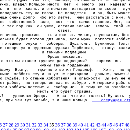
ечно, владел Кольцом много  лет  и  много  раз  надевал е
ь  в  его  жизнь, и отпечаток  изгладится не скоро - луч
попадалось ему на глаза. Не попадется - и он, быть может
еще очень долго, ибо это легче,  чем расстаться с ним. А
по  собственной  воле,  вот  что  самое главное. Нет, за
 с тех пор как  он ушел, оставил Кольцо. Теперь  твой че
ответ.

ня очень тревожишь - ты и все вы, милые, глуповатые, бест
ольшая будет потеря для мира, если мрак  поглотит Хоббит
 потешные  олухи -  Бобберы,  Дудстоны,  Булкинсы, Толст
е говоря уж о чудесных чудаках Торбинсах, - станут жалки
и темными подлецами.

Фродо поежился.

го это мы станем трусами да подлецами?  - спросил он.  - 
нужны такие подданные?

бщему  Врагу,  - мрачно ответил Гэндальф.  - Хотя,  по пр
ныне  хоббиты ему и на ум не приходили - доныне, заметь!
о судьбе. Но отныне Хоббитания  в опасности. Вы ему не н
ет рабов,  но теперь он вас не забудет. А мерзкие рабы-х
чем хоббиты веселые и  свободные.  К тому же он озлоблен
месть его будет страшна.

ь?  - удивился Фродо.  - А за  что же  мстить? Ну хоть  у
ю, при чем тут Бильбо, я и наше Кольцо. 
... следующая ст
6
27
28
29
30
31
32
33
34
35
36
37
38
39
40
41
42
43
44
45
46
47
48