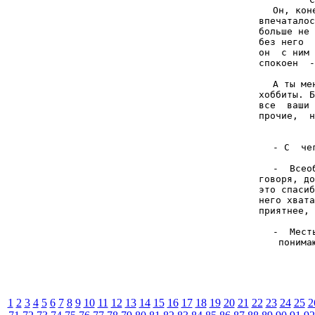
Он, кон
впечаталос
больше не 
без него  
он  с ним 
спокоен  -
А ты ме
хоббиты. Б
все  ваши 
прочие,  н
- С  че
-  Всео
говоря, до
это спасиб
него хвата
приятнее, 
-  Мест
понима
1
2
3
4
5
6
7
8
9
10
11
12
13
14
15
16
17
18
19
20
21
22
23
24
25
2