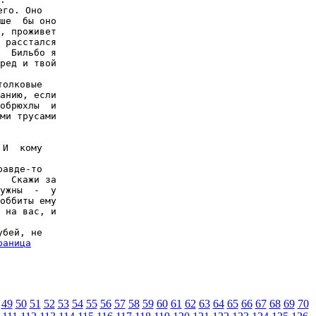
го. Оно

ше  бы оно

, проживет

 расстался

  Бильбо я

ред и твой

олковые

анию, если

обрюхлы  и

ми трусами

И  кому

авде-то

  Скажи за

ужны  -  у

оббиты ему

 на вас, и

бей, не

раница
49
50
51
52
53
54
55
56
57
58
59
60
61
62
63
64
65
66
67
68
69
70