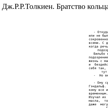
Дж.Р.Р.Толкиен. Братство кольц
- Откуд
или не был
сокровенно
всеми. С д
когда речь
подоз
Бильбо 
подозрение
жизнь с ма
и  бездейс
себя так, 
тут
-  Но в
- Ему с
Гэндальф. 
кому все и
временным.
Изучал их 
масла,  то
даже  могу
С