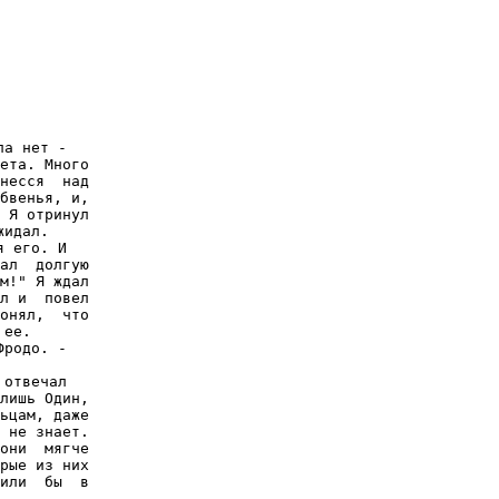
а нет -

ета. Много

несся  над

бвенья, и,

 Я отринул

идал.

 его. И

ал  долгую

м!" Я ждал

л и  повел

онял,  что

ее.

родо. -

отвечал

лишь Один,

ьцам, даже

 не знает.

они  мягче

рые из них

или  бы  в

.
