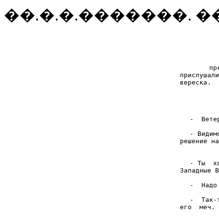
��.�.�.�������. 
пр
прислушали
вереска.  
-  Вете
- Видим
решение на
- Ты  х
Западные В
-  Надо
-  Так-
его  меч. 