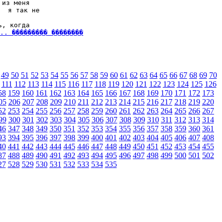
из меня

  я так не

, когда

.. ��������� ��������
49
50
51
52
53
54
55
56
57
58
59
60
61
62
63
64
65
66
67
68
69
70
111
112
113
114
115
116
117
118
119
120
121
122
123
124
125
126
58
159
160
161
162
163
164
165
166
167
168
169
170
171
172
173
05
206
207
208
209
210
211
212
213
214
215
216
217
218
219
220
52
253
254
255
256
257
258
259
260
261
262
263
264
265
266
267
99
300
301
302
303
304
305
306
307
308
309
310
311
312
313
314
46
347
348
349
350
351
352
353
354
355
356
357
358
359
360
361
93
394
395
396
397
398
399
400
401
402
403
404
405
406
407
408
40
441
442
443
444
445
446
447
448
449
450
451
452
453
454
455
87
488
489
490
491
492
493
494
495
496
497
498
499
500
501
502
27
528
529
530
531
532
533
534
535