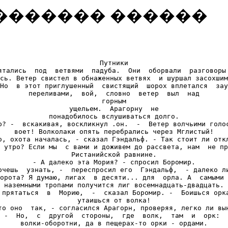
�������� ������
Путники

ятались  под  ветвями  падуба.  Они  оборвали  разговоры 
сь. Ветер свистел в обнаженных ветвях  и шуршал засохшим
Но  в этот приглушенный  свистящий  шорох вплетался  зау
переливами,  вой,  словно  ветер  выл  над

горным

ущельем.  Арагорну  не

понадобилось вслушиваться долго.

р? -  вскакивая, воскликнул .он.  -  Ветер волчьими голос
воет! Волколаки опять перебрались через Мглистый!

о, охота началась, - сказал Гэндальф. - Так стоит ли откл
 утро? Если мы  с вами и доживем до рассвета, нам  не пр
Ристанийской равнине.

- А далеко эта Мория? - спросил Боромир.

очешь  узнать, -  переспросил его  Гэндальф,  - далеко ли
орота? Я думаю, лигах  в десяти... для  орла. А  самыми 
наземными тропами получится лиг восемнадцать-двадцать.

 прятаться  в  Морию,  -  сказал Боромир. -  Боишься орка
утаишься от волка!

то оно  так, - согласился Арагорн, проверяя, легко ли вын
 -  Но,  с  другой  стороны,  где  волк,  там  и  орк:  
волки-оборотни, да в пещерах-то орки - ордами.
