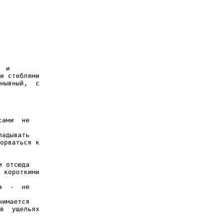
 и

и стеблями

нывный,  с

ами  не

адывать

орваться к

 отсюда

 короткими

  -  не

имается

в  ущельях
