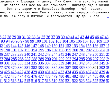
слушался я Элронда, - шепнул Пин Сэму, - и зря. Ну какой 
  От этого воя все во мне обмирает.  Никогда еще в жизни
боялся, даром что Бандобрас Быкобор - мой предок.

еня, - прошептал ему Сэм в ответ, - как сердце оборвалось
к по  сю пору в пятках  и трепыхается. Ну да ничего  - 
.
6
27
28
29
30
31
32
33
34
35
36
37
38
39
40
41
42
43
44
45
46
47
48
93
94
95
96
97
98
99
100
101
102
103
104
105
106
107
108
109
110
42
143
144
145
146
147
148
149
150
151
152
153
154
155
156
157
1
89
190
191
192
193
194
195
196
197
198
199
200
201
202
203
204
2
36
237
238
239
240
241
242
243
244
245
246
247
248
249
250
251
2
83
284
285
286
287
288
289
290
291
292
293
294
295
296
297
298
2
30
331
332
333
334
335
336
337
338
339
340
341
342
343
344
345
3
77
378
379
380
381
382
383
384
385
386
387
388
389
390
391
392
3
24
425
426
427
428
429
430
431
432
433
434
435
436
437
438
439
4
71
472
473
474
475
476
477
478
479
480
481
482
483
484
485
486
4
11
512
513
514
515
516
517
518
519
520
521
522
523
524
525
526
5