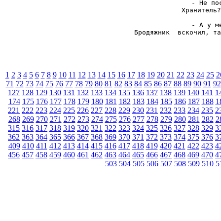
- Не по
Хранитель?
- А у м
Бродяжник  вскочил, та
1
2
3
4
5
6
7
8
9
10
11
12
13
14
15
16
17
18
19
20
21
22
23
24
25
2
71
72
73
74
75
76
77
78
79
80
81
82
83
84
85
86
87
88
89
90
91
92
127
128
129
130
131
132
133
134
135
136
137
138
139
140
141
1
174
175
176
177
178
179
180
181
182
183
184
185
186
187
188
1
221
222
223
224
225
226
227
228
229
230
231
232
233
234
235
2
268
269
270
271
272
273
274
275
276
277
278
279
280
281
282
2
315
316
317
318
319
320
321
322
323
324
325
326
327
328
329
3
362
363
364
365
366
367
368
369
370
371
372
373
374
375
376
3
409
410
411
412
413
414
415
416
417
418
419
420
421
422
423
4
456
457
458
459
460
461
462
463
464
465
466
467
468
469
470
4
503
504
505
506
507
508
509
510
5