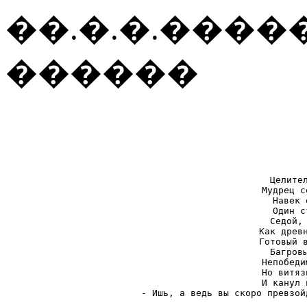
��.�.�.����
������
Целител
Мудрец с
Навек 
Один с
Седой, 
Как древн
Готовый в
Багровы
Непобеди
Но витяз
И канул 
- Ишь, а ведь вы скоро превзой