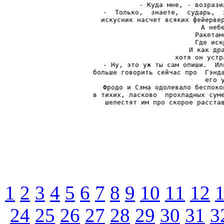
- Куда мне, - возрази
-  Только,  знаете,  сударь,  
искусник насчет всяких фейервер
А небе
Ракетам
Где иск
И как дра
хотя он устр
- Ну, это уж ты сам опиши.  Ил
больше говорить сейчас про  Гэнда
его 
Фродо и Сэма одолевало беспоко
в тихих, ласково  прохладных суме
шелестят им про скорое расста
1
2
3
4
5
6
7
8
9
10
11
12
24
25
26
27
28
29
30
31
3