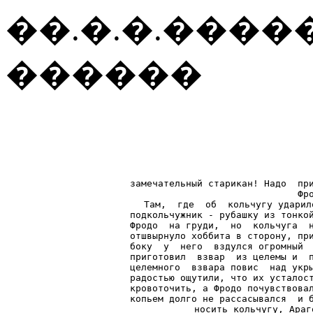
��.�.�.����
������
замечательный старикан! Надо  при
Фр
Там,  где  об  кольчугу ударил
подкольчужник - рубашку из тонкой
Фродо  на груди,  но  кольчуга  н
отшвырнуло хоббита в сторону, при
боку  у  него  вздулся огромный  
приготовил  взвар  из целемы и  п
целемного  взвара повис  над укры
радостью ощутили, что их усталост
кровоточить, а Фродо почувствовал
копьем долго не рассасывался  и б
носить кольчугу, Араг