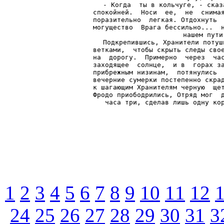
- Когда  ты в кольчуге, - сказ
спокойней.  Носи  ее,  не  снимая
поразительно  легкая. Отдохнуть  
могущество  Врага бессильно...  н
нашем пути
Подкрепившись, Хранители потуш
ветками,  чтобы скрыть следы свое
на  дорогу.  Примерно  через  час
заходящее  солнце,  и в  горах за
прибрежным низинам,  потянулись  
вечерние сумерки постепенно скрад
к шагающим Хранителям черную  щет
Фродо приободрились, Отряд мог  д
часа три, сделав лишь одну ко
1
2
3
4
5
6
7
8
9
10
11
12
24
25
26
27
28
29
30
31
3