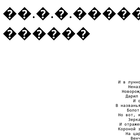
��.�.�.����
������
И в лунно
Нена
Новорож
Дарил 
И 
В названья
Болот
Но вот, к
Зерк
И отраже
Короной з
На цар
Вен