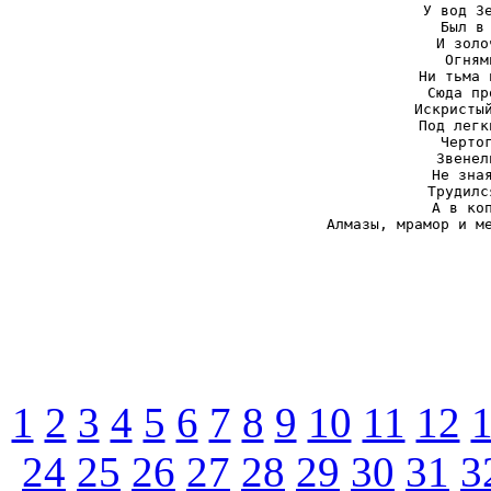
У вод Зе
Был в 
И золо
Огням
Ни тьма 
Сюда пр
Искристый
Под легк
Чертог
Звенел
Не зная
Трудилс
А в коп
Алмазы, мрамор и м
1
2
3
4
5
6
7
8
9
10
11
12
24
25
26
27
28
29
30
31
3