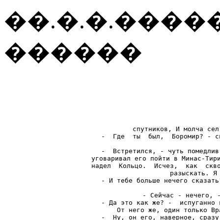
��.�.�.����
������
спутников, И молча сел
-  Где  ты  был,  Боромир? - с
-  Встретился, - чуть помедлив
уговаривал его пойти в Минас-Тири
надел  Кольцо.  Исчез,  как  скво
разыскать. Я 
- И тебе больше нечего сказать
- Сейчас - нечего, -
- Да это как же? -  испуганно 
От него же, один только Вр
-  Ну, он его, наверное, сразу