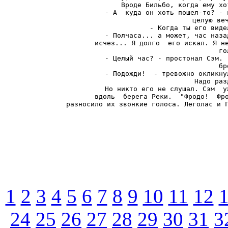
Вроде Бильбо, когда ему хо
- А  куда он хоть пошел-то? - 
целую веч
- Когда ты его виде
- Полчаса... а может, час наза
исчез... Я долго  его искал. Я не
го
- Целый час? - простонал Сэм. 
бр
- Подожди!  - тревожно окликну
Надо раз
Но никто его не слушал. Сэм  у
вдоль  берега Реки.  "Фродо!  Фро
разносило их звонкие голоса. Леголас и 
1
2
3
4
5
6
7
8
9
10
11
12
24
25
26
27
28
29
30
31
3