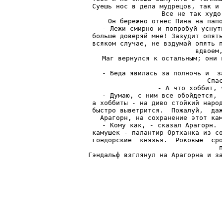
Суешь нос в дела мудрецов, так и 
Все не так худо
Он бережно отнес Пина на папо
- Лежи смирно и попробуй уснут
больше доверяй мне! Зазудит опять
всяком случае, не вздумай опять п
вдвоем,
Маг вернулся к остальным; они 
- Беда явилась за полночь и  з
Спа
- А что хоббит, 
- Думаю, с ним все обойдется, 
а хоббиты - на диво стойкий народ
быстро выветрится.  Пожалуй,  даж
Арагорн, на сохранение этот кам
- Кому как, - сказал Арагорн. 
камушек - палантир Ортханка из со
гондорские  князья.  Роковые  сро
Гэндальф взглянул на Арагорна и з