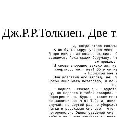
Дж.Р.Р.Толкиен. Две 
и, когда стало совсем
А он будто вдруг увидел меня -
Я противился из последних сил.  О
свидимся. Пока скажи Саруману, чт
нею пришлю. 
И снова злорадно захохотал, ка
смерти... нет, нет! Об этом не
- Посмотри мне в
Пин встретил его взгляд, не  с
Потом лицо мага потеплело, и по н
Пи
- Ладно! - сказал он. - Будет!
Ну, он недолго с тобой говорил. О
Перегрин Крол. Будь на твоем мест
Но запомни вот что! Тебя и твоих 
случай, но другой раз не убережет
пытки и рассказал ему все,  что  
поторопился. Одних сведений ему п
тебя и не спеша замучить в темниц