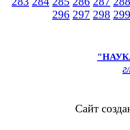
283
284
285
286
287
28
296
297
298
29
"НАУК
г
Сайт созда