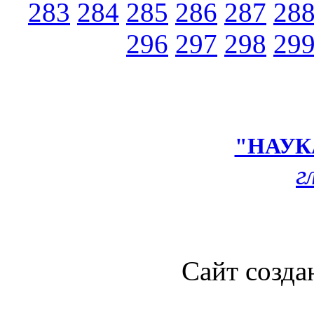
283
284
285
286
287
28
296
297
298
29
"НАУК
г
Сайт созда