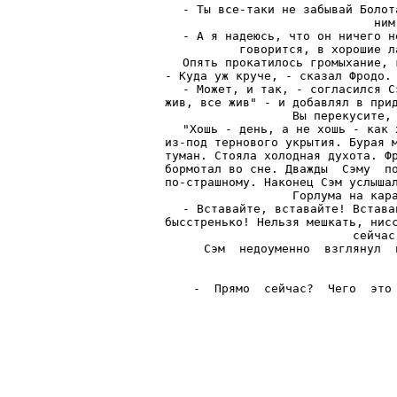
- Ты все-таки не забывай Болот
ним
- А я надеюсь, что он ничего н
говорится, в хорошие л
Опять прокатилось громыхание, 
- Куда уж круче, - сказал Фродо. 
- Может, и так, - согласился С
жив, все жив" - и добавлял в прид
Вы перекусите, 
"Хошь - день, а не хошь - как 
из-под тернового укрытия. Бурая м
туман. Стояла холодная духота. Фр
бормотал во сне. Дважды  Сэму  по
по-страшному. Наконец Сэм услышал
Горлума на кара
- Вставайте, вставайте! Встава
бысстренько! Нельзя мешкать, нисс
сейчас
Сэм  недоуменно  взглянул  
-  Прямо  сейчас?  Чего  это