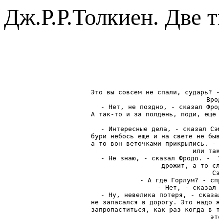
Дж.Р.Р.Толкиен. Две 
Это вы совсем не спали, сударь? -
Вро
- Нет, не поздно, - сказал Фро
А так-то и за полдень, поди, еще 
- Интересные дела, - сказал Сэ
бури небось еще и на свете не быв
а то вон веточками прикрылись. - 
или так
- Не знаю, - сказал Фродо. -  
дрожит, а то сл
С
- А где Горлум? - сп
- Нет, - сказал 
- Ну, невелика потеря, - сказа
не запасался в дорогу. Это надо ж
запропаститься, как раз когда в т
эт