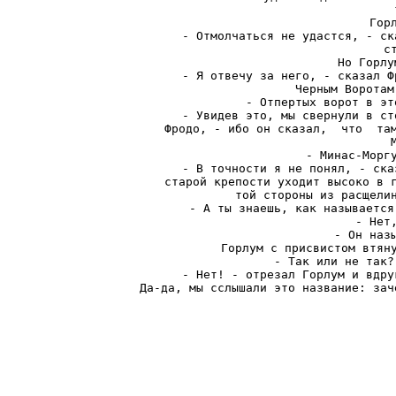
Гор
- Отмолчаться не удастся, - ск
с
Но Горлу
- Я отвечу за него, - сказал Ф
Черным Воротам
- Отпертых ворот в эт
- Увидев это, мы свернули в ст
Фродо, - ибо он сказал,  что  там
- Минас-Моргу
- В точности я не понял, - ска
старой крепости уходит высоко в г
той стороны из расщелин
- А ты знаешь, как называется
- Нет,
- Он назы
Горлум с присвистом втяну
- Так или не так?
- Нет! - отрезал Горлум и вдру
Да-да, мы сслышали это название: зач