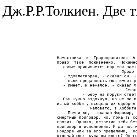
Дж.Р.Р.Толкиен. Две 
Наместника  и  Градоправителя. А 
право  твое  пожизненно.  Покамес
самым принимается под мою заст
Фродо 
- Удовлетворен, - сказал он. -
если преданность моя имеет д
- Имеет, и немалое, - сказал Ф
Смеа
- Беру на поруки ответ
Сэм шумно вздохнул, но не по п
истый хоббит, всецело их одобрял 
маловато, в Хоббита
- Помни же, - сказал Фарамир, 
смертный приговор, но, пока ты со
грозит. Однако, встретив тебя без
приговор в исполнение. И да пости
Гондоре или за его пределами,  ес
отвечай мне: куда вы идете? Он го