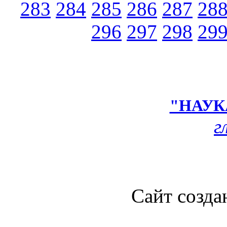
283
284
285
286
287
28
296
297
298
29
"НАУК
г
Сайт созда