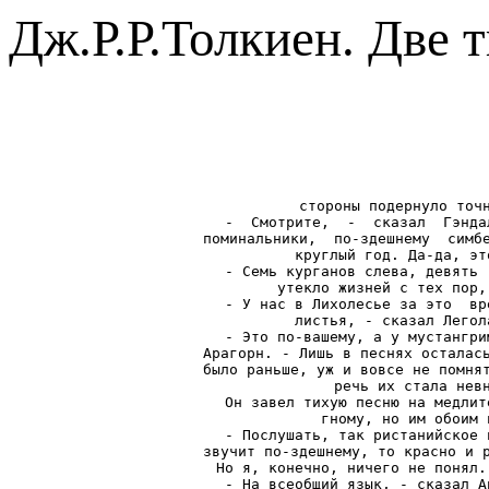
Дж.Р.Р.Толкиен. Две 
стороны подернуло точн
-  Смотрите,  -  сказал  Гэнда
поминальники,  по-здешнему  симбе
круглый год. Да-да, эт
- Семь курганов слева, девять 
утекло жизней с тех пор,
- У нас в Лихолесье за это  вр
листья, - сказал Легол
- Это по-вашему, а у мустангри
Арагорн. - Лишь в песнях осталась
было раньше, уж и вовсе не помнят
речь их стала невн
Он завел тихую песню на медлит
гному, но им обоим 
- Послушать, так ристанийское 
звучит по-здешнему, то красно и р
Но я, конечно, ничего не понял.
- На всеобщий язык, - сказал А