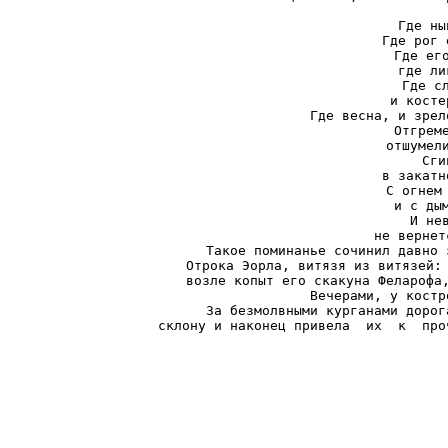
Где ны
Где рог 
Где его
где ли
Где сл
и косте
Где весна, и зрел
Отгреме
отшумели
Сги
в закатн
С огнем 
и с дым
И не
не вернет
Такое поминанье сочинил давно 
Отрока Эорла, витязя из витязей: 
возле копыт его скакуна Феларофа,
Вечерами, у костр
За безмолвными курганами дорог
склону и наконец привела  их  к  про