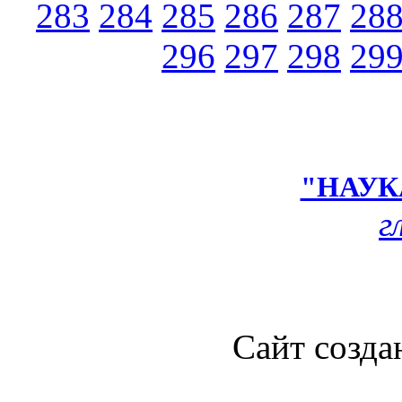
283
284
285
286
287
28
296
297
298
29
"НАУК
г
Сайт созда